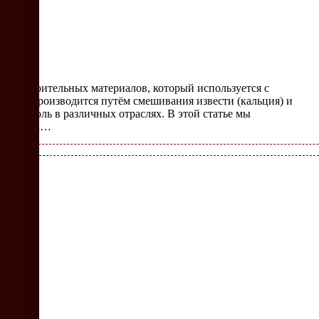
я?
ных строительных материалов, который используется с
ериал производится путём смешивания извести (кальция) и
жную роль в различных отраслях. В этой статье мы
изводства…