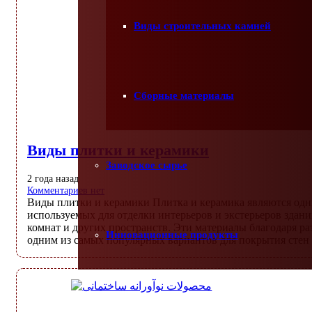
Виды строительных камней
Сборные материалы
Виды плитки и керамики
Заводское сырье
2 года назад
Комментариев нет
Виды плитки и керамики Плитка и керамика являются одн
используемых для отделки интерьеров и экстерьеров здан
комнат и других пространств. Эти материалы благодаря ра
Инновационные продукты
одним из самых популярных вариантов для покрытия сте