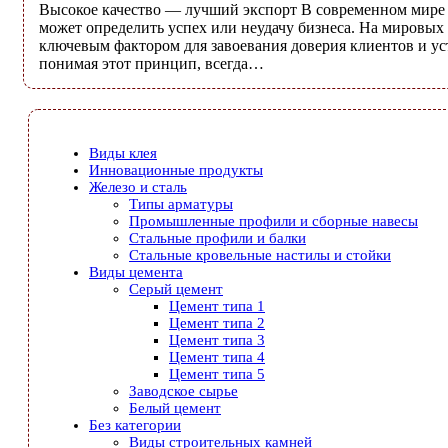
Высокое качество — лучший экспорт В современном мире к
может определить успех или неудачу бизнеса. На мировых 
ключевым фактором для завоевания доверия клиентов и ус
понимая этот принцип, всегда…
Виды клея
Инновационные продукты
Железо и сталь
Типы арматуры
Промышленные профили и сборные навесы
Стальные профили и балки
Стальные кровельные настилы и стойки
Виды цемента
Серый цемент
Цемент типа 1
Цемент типа 2
Цемент типа 3
Цемент типа 4
Цемент типа 5
Заводское сырье
Белый цемент
Без категории
Виды строительных камней