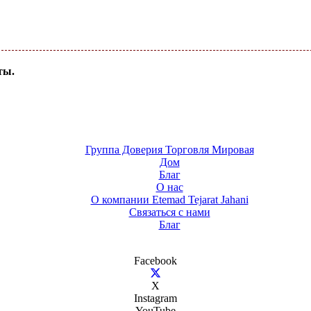
ты.
Группа Доверия Торговля Мировая
Дом
Благ
О нас
О компании Etemad Tejarat Jahani
Связаться с нами
Благ
Facebook
X
Instagram
YouTube