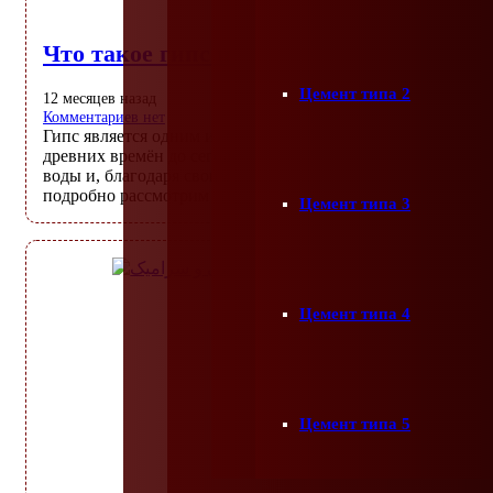
Что такое гипс и каковы его применени
Цемент типа 2
12 месяцев назад
Комментариев нет
Гипс является одним из старейших и самых распространён
древних времён до сегодняшнего дня. Этот природный мат
воды и, благодаря своим уникальным свойствам, играет ва
подробно рассмотрим гипс, его применения, процесс про
Цемент типа 3
Цемент типа 4
Цемент типа 5