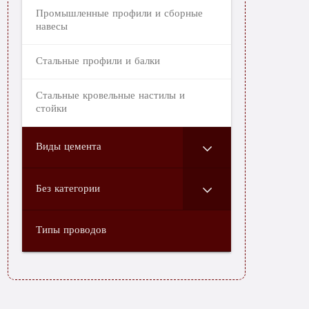
Промышленные профили и сборные
навесы
Стальные профили и балки
Стальные кровельные настилы и
стойки
Виды цемента
Без категории
Типы проводов