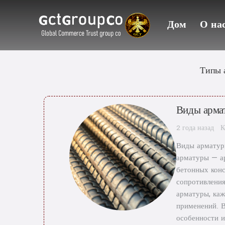
Дом
О на
Типы 
Виды арма
2 года назад
К
Виды арматур
арматуры — а
бетонных конс
сопротивления
арматуры, каж
применений. В
особенности 