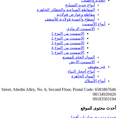
الحديد والصلب
أنواع حديد التسليح
المقاطع الصناعية والحظائر الجاهزة
مقاطع وعوارض فولاذية
أسطح وأعمدة فولاذية للأسقف
أنواع الأسمنت
الاسمنت الرمادي
الاسمنت من النوع 1
الاسمنت من النوع 2
الاسمنت من النوع 3
الاسمنت من النوع 4
الاسمنت من النوع 5
المواد الخام للمصنع
الاسمنت الابيض
غير مصنف
أنواع أحجار البناء
المواد الجاهزة
أنواع الأسلاك
Street, Abedin Alley, No. 6, Second Floor, Postal Code: 6581867646
08134920426
09183503194
أحدث محتوى للموقع
جودة متميزة، صادرات أفضل