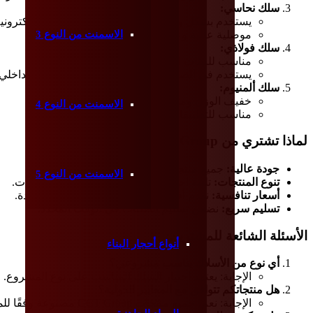
سلك نحاسي:
يستخدم بشكل واسع في الصناعات الكهربائية والإلكترونية
موصلية عالية وعمر طويل.
الاسمنت من النوع 3
سلك فولاذي:
مناسب للبيئات الرطبة ومقاوم للتآكل.
يستخدم في الصناعات الغذائية، الطبية والتصميم الداخلي.
سلك ألمنيوم:
خفيف الوزن ومتين.
الاسمنت من النوع 4
مناسب للتطبيقات الصناعية والكهربائية.
لماذا تشتري من GCT Group؟
جودة عالية:
جميع منتجاتنا مصنوعة وفقًا للمعايير الدولية.
الاسمنت من النوع 5
تنوع المنتجات:
تلبية احتياجات العملاء في مختلف الصناعات.
أسعار تنافسية:
نقدم أفضل الأسعار مع الحفاظ على الجودة.
تسليم سريع:
نضمن تسليم الطلبات في الوقت المحدد.
الأسئلة الشائعة للمشترين:
أنواع أحجار البناء
أي نوع من الأسلاك يناسب مشروعي؟
الإجابة: يعتمد اختيار السلك المناسب على نوع المشروع. 
هل منتجاتكم تتوافق مع المعايير الدولية؟
الإجابة: نعم، جميع منتجات GCT Group مصنوعة وفقًا للمعايير الدولية.