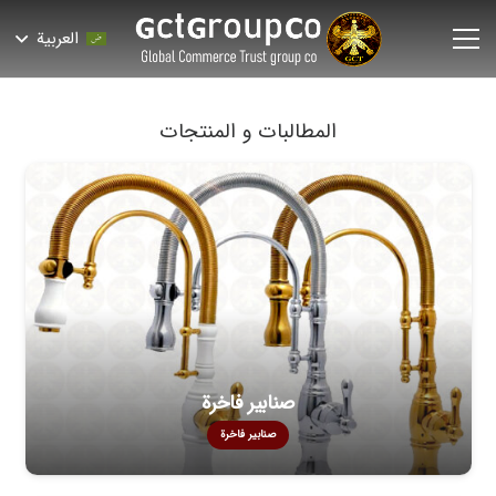
العربية
المطالبات و المنتجات
صنابير فاخرة
صنابير فاخرة
الجبس ما هو وما هي استخداماته؟
غير مصنف