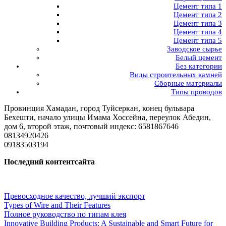
Цемент типа 1
Цемент типа 2
Цемент типа 3
Цемент типа 4
Цемент типа 5
Заводское сырье
Белый цемент
Без категории
Виды строительных камней
Сборные материалы
Типы проводов
Провинция Хамадан, город Туйсеркан, конец бульвара
Бехешти, начало улицы Имама Хоссейна, переулок Абедин,
дом 6, второй этаж, почтовый индекс: 6581867646
08134920426
09183503194
Последний контентсайта
Превосходное качество, лучший экспорт
Types of Wire and Their Features
Полное руководство по типам клея
Innovative Building Products: A Sustainable and Smart Future for