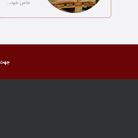
خاص خود،…
جهت 